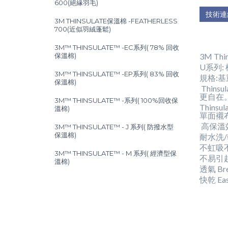
600(絕緣羽毛)
技術連
3M THINSULATE保溫棉 -FEATHERLESS
700(近似羽絨蓬鬆)
3M™ THINSULATE™ -EC系列( 78% 回收
保溫棉)
3M Th
U系列:
3M™ THINSULATE™ -EP系列( 83% 回收
規格:基重7
保溫棉)
Thin
更自在
3M™ THINSULATE™ -系列( 100%回收保
Thin
溫棉)
單面襯
高保溫效率 
3M™ THINSULATE™ - J 系列( 防撥水型
保溫棉)
耐水洗/乾洗
不虹吸不易
3M™ THINSULATE™ - M 系列( 經濟型保
不易引起過
溫棉)
透氣 Brea
快乾 Eas