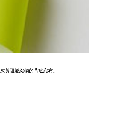
87石灰黃阻燃織物的背底織布。