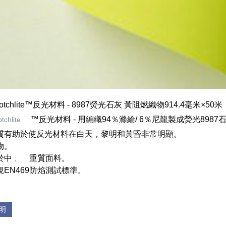
otchlite™反光材料 - 8987熒光石灰 黃阻燃織物914.4毫米×50米
™反光材料 - 用編織94％滌綸/ 6％尼龍製成熒光89
tchlite
質有助於使反光材料在白天，黎明和黃昏非常明顯。
物。
於中
重質面料。
，
規EN469防焰測試標準。
明