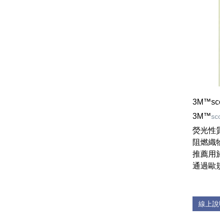
3M™sc
3M™
sco
熒光性
阻燃織
推薦用
通過歐
線上說